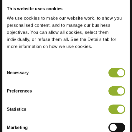
This website uses cookies
We use cookies to make our website work, to show you
personalised content, and to manage our business
Beliggenhed
Prins Willem-
objectives. You can allow all cookies, select them
Alexandersingel 67
individually, or refuse them all. See the Details tab for
1782 GN Den Helder
more information on how we use cookies.
Holland
Regular Charging
2 of 2 available
Consent
Necessary
Selection
Preferences
Statistics
Ekstra information
Vi accepterer: American Express,
Marketing