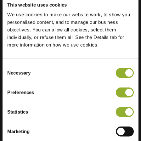
This website uses cookies
We use cookies to make our website work, to show you
Beliggenhed
R. Schumanstraat
personalised content, and to manage our business
33
objectives. You can allow all cookies, select them
9728 SM Groningen
individually, or refuse them all. See the Details tab for
Holland
more information on how we use cookies.
Regular Charging
2 of 2 available
Consent
Necessary
Selection
Preferences
Ekstra information
Statistics
Vi accepterer: American Express,
Marketing
Mastercard, VISA, Chargecard,