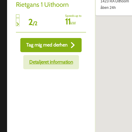
Rietgans 1 Uithoorn
Speeds up to
11
2
/
2
kW
Tag mig med derhen
Detaljeret information