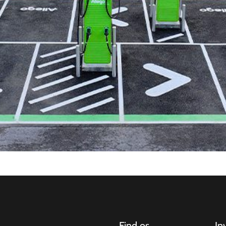
Find os
In