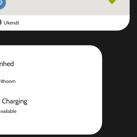
Ukendt
enhed
ithoorn
r Charging
available