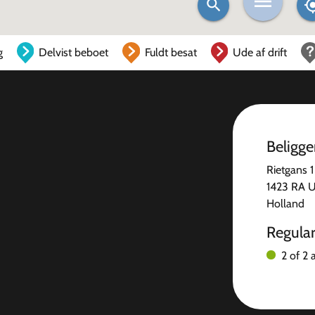
g
Delvist beboet
Fuldt besat
Ude af drift
Beligg
Rietgans 1
1423 RA U
Holland
Regula
2 of 2 