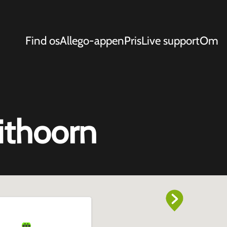
Find os
Allego-appen
Pris
Live support
Om
ithoorn