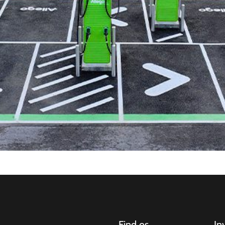
Find os
In