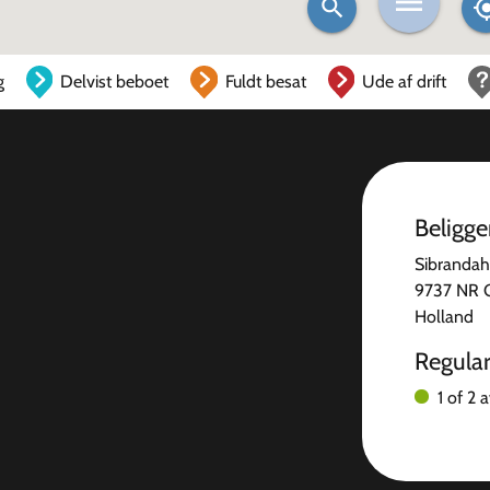
g
Delvist beboet
Fuldt besat
Ude af drift
Beligg
Sibrandah
9737 NR 
Holland
Regula
1 of 2 