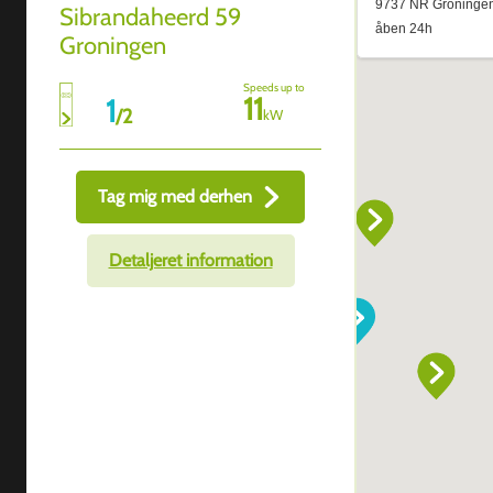
Sibrandaheerd 59
Groningen
Speeds up to
11
1
/
2
kW
Tag mig med derhen
Detaljeret information