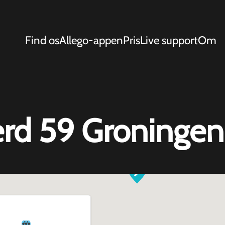
Find os
Allego-appen
Pris
Live support
Om
rd 59 Groningen