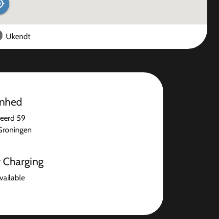
Ukendt
enhed
eerd 59
Groningen
r Charging
available