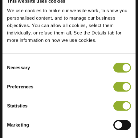
This website uses cookies
We use cookies to make our website work, to show you
personalised content, and to manage our business
Beliggenhed
Stedehof 35
objectives. You can allow all cookies, select them
9408 HH Assen
individually, or refuse them all. See the Details tab for
Holland
more information on how we use cookies.
Regular Charging
2 of 2 available
Consent
Necessary
Selection
Preferences
Ekstra information
Statistics
Vi accepterer: American Express,
Mastercard, VISA, Chargecard,
Marketing