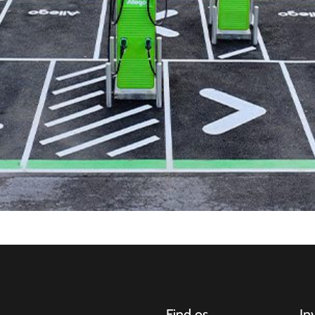
Find os
In