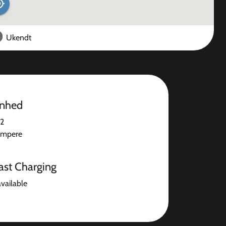
Ukendt
enhed
 2
ampere
ast Charging
available