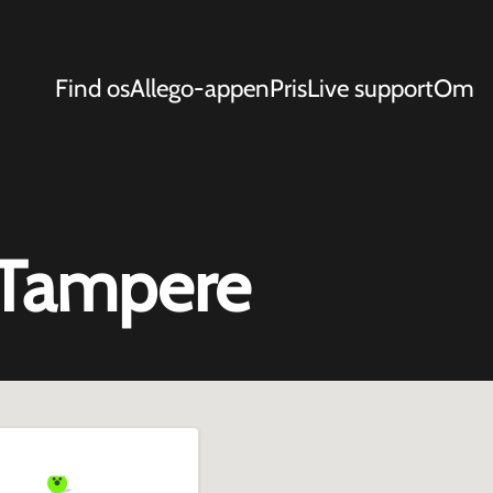
Find os
Allego-appen
Pris
Live support
Om
 Tampere