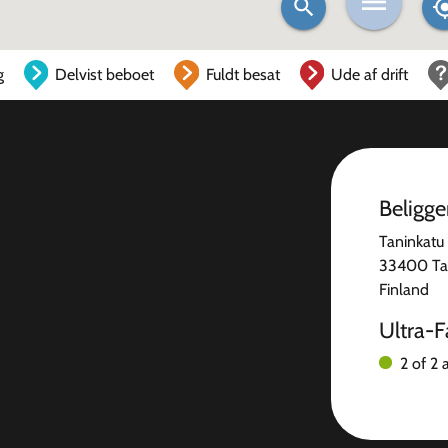
g
Delvist beboet
Fuldt besat
Ude af drift
Beligg
Taninkatu
33400 T
Finland
Ultra-F
2 of 2 