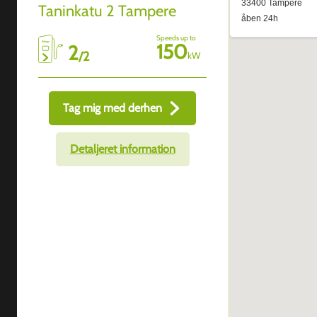
Taninkatu 2 Tampere
Speeds up to
150
2
/
2
kW
Tag mig med derhen
Detaljeret information