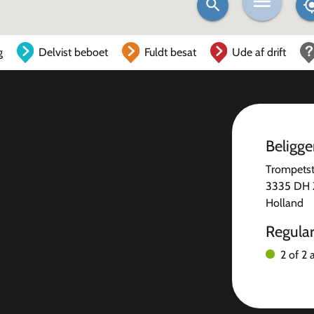
g
Delvist beboet
Fuldt besat
Ude af drift
Beligg
Trompetst
3335 DH 
Holland
Regula
2 of 2 