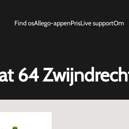
Find os
Allego-appen
Pris
Live support
Om
at 64 Zwijndrech