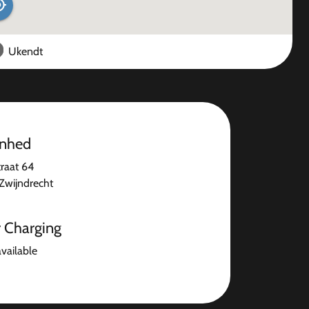
Ukendt
enhed
raat 64
Zwijndrecht
r Charging
available