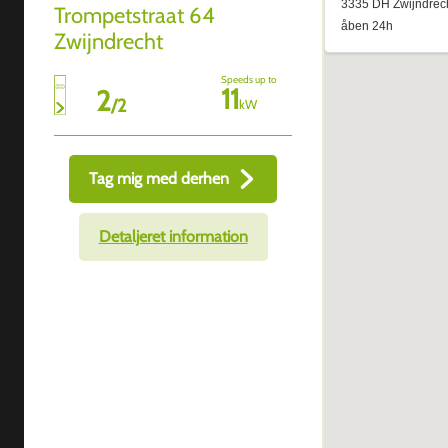
Trompetstraat 64
Zwijndrecht
Speeds up to
11
2
/
2
kW
Tag mig med derhen
Detaljeret information