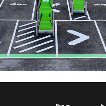
Find os
In