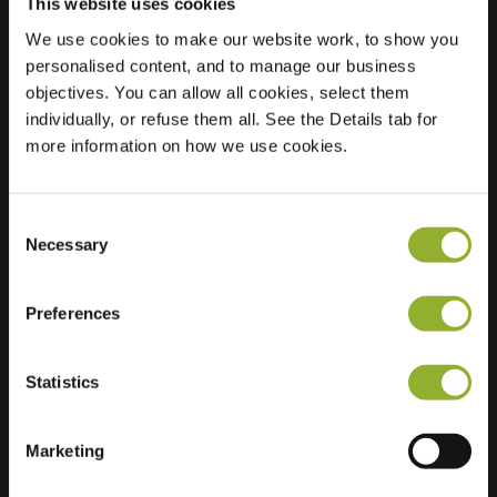
This website uses cookies
We use cookies to make our website work, to show you
personalised content, and to manage our business
Standort
Hofsingel 74
objectives. You can allow all cookies, select them
6834 GM Arnheim
individually, or refuse them all. See the Details tab for
Niederlande
more information on how we use cookies.
Regular Charging
1 of 2 available
Consent
Necessary
Selection
Preferences
Zusätzliche Informationen
Statistics
Wir akzeptieren: American Express,
Mastercard, VISA, Chargecard,
Marketing