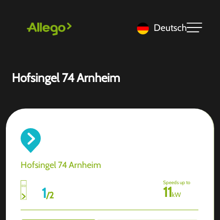
Deutsch
Hofsingel 74 Arnheim
Hofsingel 74 Arnheim
Speeds up to
11
1
/
2
kW