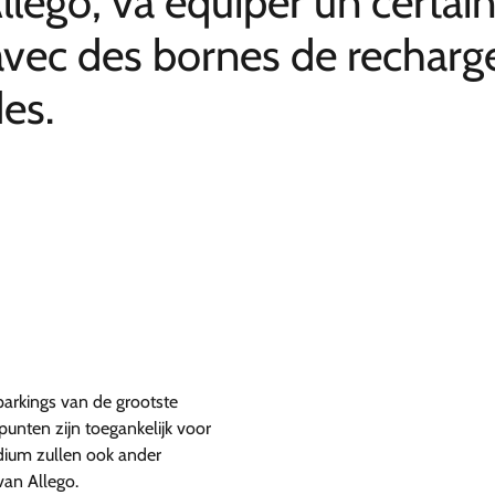
Allego, va équiper un certa
avec des bornes de recharge
des.
parkings van de grootste
punten zijn toegankelijk voor
adium zullen ook ander
van Allego.