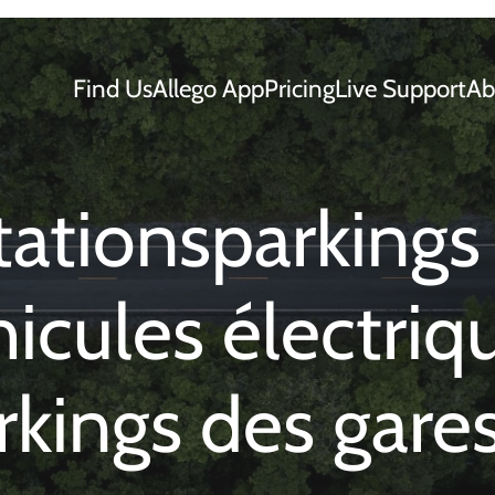
Find Us
Allego App
Pricing
Live Support
Ab
ationsparkings
icules électriq
rkings des gare