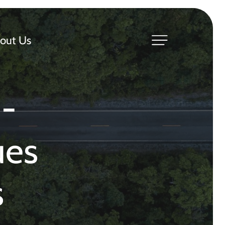
out Us
 -
ues
s