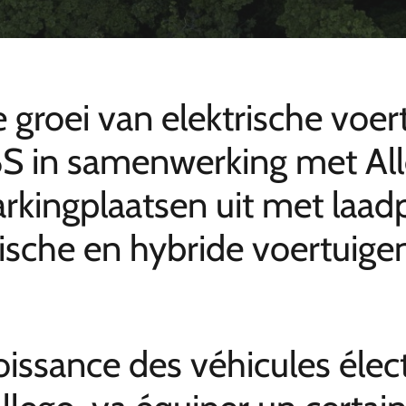
roei van elektrische voer
MBS in samenwerking met Al
arkingplaatsen uit met laa
ische en hybride voertuige
 croissance des véhicules éle