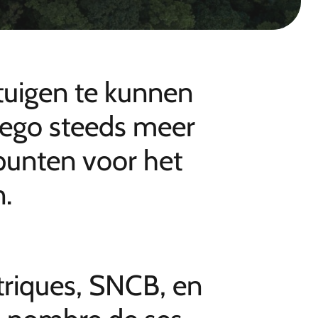
tuigen te kunnen
lego steeds meer
dpunten voor het
n.
ctriques, SNCB, en