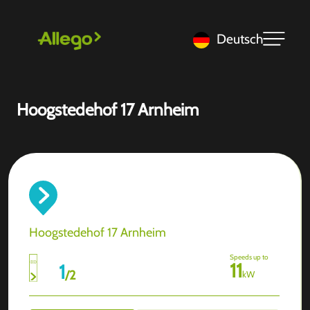
Deutsch
Hoogstedehof 17 Arnheim
Hoogstedehof 17 Arnheim
Speeds up to
11
1
/
2
kW