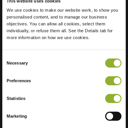
This website uses cookies
We use cookies to make our website work, to show you
personalised content, and to manage our business
Standort
Hoogstedehof 17
objectives. You can allow all cookies, select them
6812 DD Arnheim
individually, or refuse them all. See the Details tab for
Niederlande
more information on how we use cookies.
Regular Charging
1 of 2 available
Consent
Necessary
Selection
Preferences
Zusätzliche Informationen
Statistics
Wir akzeptieren: American Express,
Mastercard, VISA, Chargecard,
Marketing