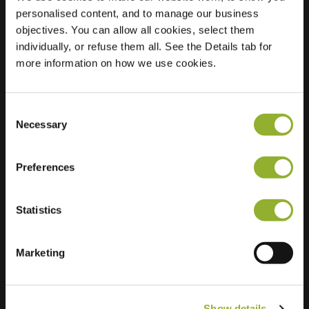
personalised content, and to manage our business
Standort
Ticheldreef 80
objectives. You can allow all cookies, select them
6651 SH Druten
individually, or refuse them all. See the Details tab for
Niederlande
more information on how we use cookies.
Consent
Necessary
Selection
Zusätzliche Informationen
Preferences
Wir akzeptieren: American Express,
Statistics
Mastercard, VISA, Chargecard,
Marketing
Show details