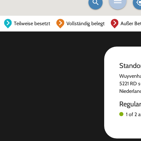
Teilweise besetzt
Vollständig belegt
Außer Bet
Stando
Wuyvenha
5221 RD 
Niederlan
Regula
1 of 2 