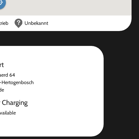
rieb
Unbekannt
rt
erd 64
s-Hertogenbosch
de
r Charging
available