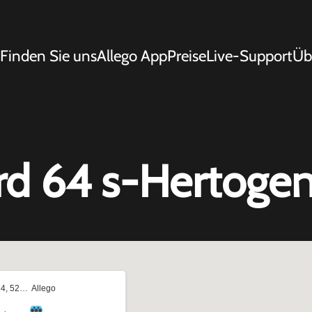
Finden Sie uns
Allego App
Preise
Live-Support
Üb
d 64 s-Hertoge