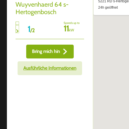
Wuyvenhaerd 64 s-
Hertogenbosch
Speeds up to
11
1
/
2
kW
Bring mich hin
Ausführliche Informationen