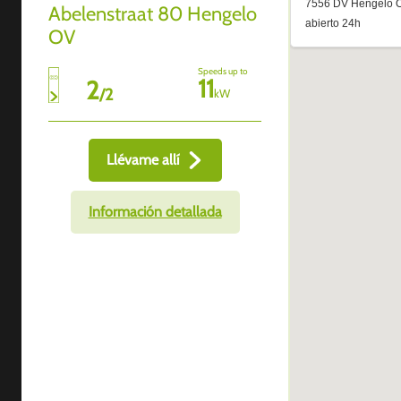
Abelenstraat 80 Hengelo
OV
Speeds up to
11
2
/
2
kW
Llévame allí
Información detallada