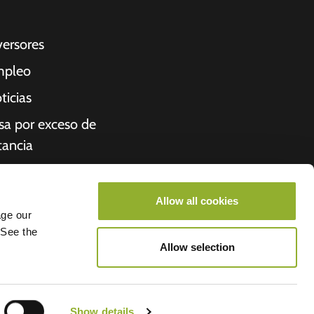
versores
pleo
ticias
sa por exceso de
tancia
cibo
iénes somos
Allow all cookies
age our
roometiket
 See the
Allow selection
- Allego
Show details