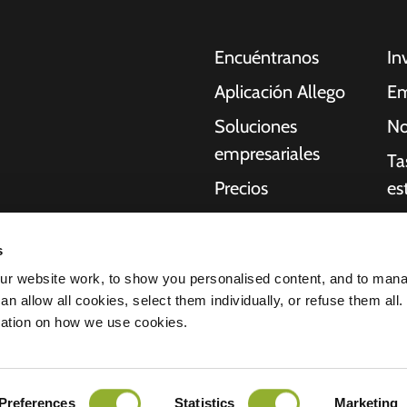
Encuéntranos
In
Aplicación Allego
Em
Soluciones
No
empresariales
Ta
Precios
es
Asistencia en
Re
oches eléctricos,
directo
s
Qu
idores, empresas y
r website work, to show you personalised content, and to man
NMBS
acilitan a
St
n allow all cookies, select them individually, or refuse them all.
uctura que necesitan
Proveedores
mation on how we use cookies.
idad de nuestros
ación de confidencialidad
Todos los derechos reservados © 2026 
Preferences
Statistics
Marketing