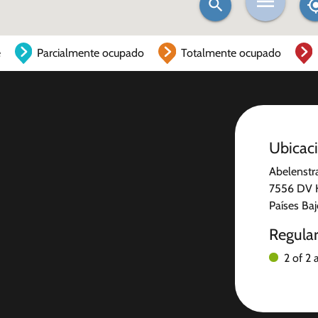
e
Parcialmente ocupado
Totalmente ocupado
Ubicac
Abelenstr
7556 DV 
Países Ba
Regula
2 of 2 