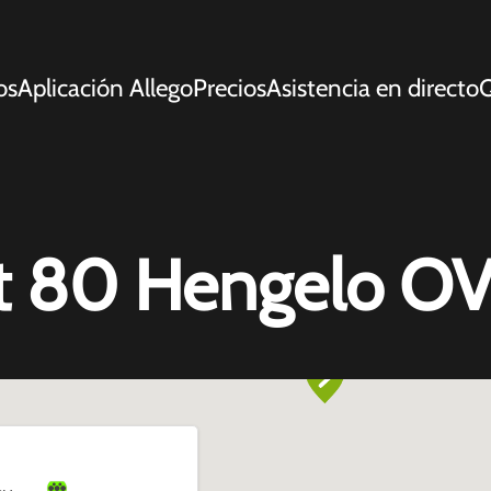
os
Aplicación Allego
Precios
Asistencia en directo
Q
t 80 Hengelo O