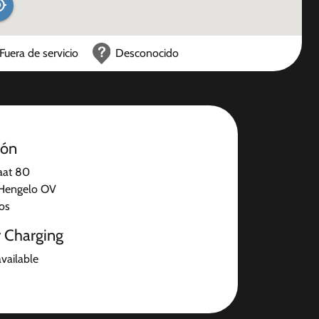
Fuera de servicio
Desconocido
ión
aat 80
Hengelo OV
jos
r Charging
available