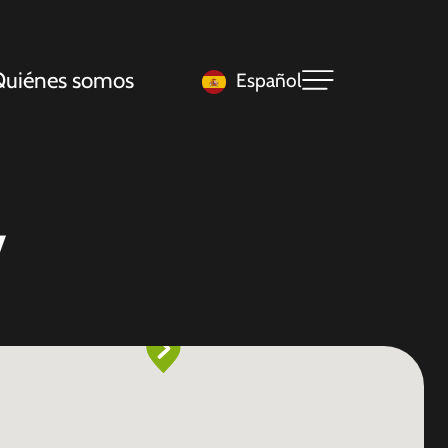
uiénes somos
Español
V