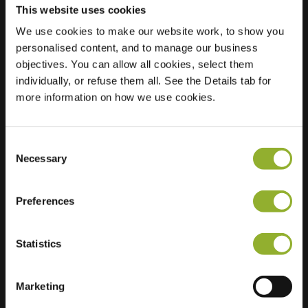
This website uses cookies
We use cookies to make our website work, to show you
Ubicación
Ackersdijckstraat 50
personalised content, and to manage our business
5212 GL s-
objectives. You can allow all cookies, select them
Hertogenbosch
individually, or refuse them all. See the Details tab for
Países Bajos
more information on how we use cookies.
Regular Charging
1 of 2 available
Consent
Necessary
Selection
Preferences
Información adicional
Statistics
Aceptamos: American Express,
Mastercard, VISA, Chargecard,
Marketing