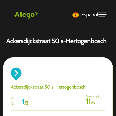
Español
Ackersdijckstraat 50 s-Hertogenbosch
Ackersdijckstraat 50 s-Hertogenbosch
Speeds up to
11
1
/
2
kW