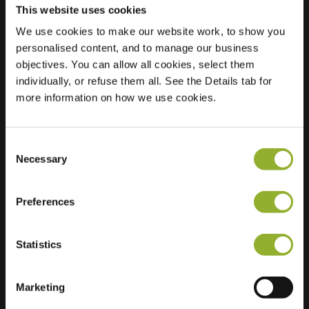
This website uses cookies
We use cookies to make our website work, to show you
Ubicación
Admiraal de
personalised content, and to manage our business
Ruyterlaan 2
objectives. You can allow all cookies, select them
9726 GR Groningen
individually, or refuse them all. See the Details tab for
Países Bajos
more information on how we use cookies.
Regular Charging
2 of 2 available
Consent
Necessary
Selection
Preferences
Información adicional
Statistics
Aceptamos: American Express,
Mastercard, VISA, Chargecard,
Marketing