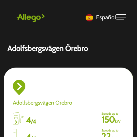
Español
Adolfsbergsvägen Örebro
Adolfsbergsvägen Örebro
Speeds up to
150
4
/
4
kW
Speeds up to
22
4