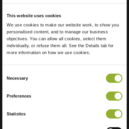
This website uses cookies
We use cookies to make our website work, to show you
Ubicación
Adolfsbergsvägen
personalised content, and to manage our business
702 27 Örebro
objectives. You can allow all cookies, select them
Suecia
individually, or refuse them all. See the Details tab for
more information on how we use cookies.
Ultra-Fast
4 of 4 available
Charging
Regular Charging
4 of 4 available
Consent
Necessary
Selection
Preferences
Statistics
Información adicional