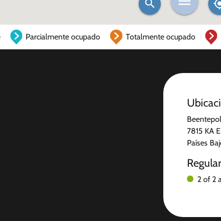
e
Parcialmente ocupado
Totalmente ocupado
Ubicac
Beentepol
7815 KA
Países Ba
Regula
2 of 2 