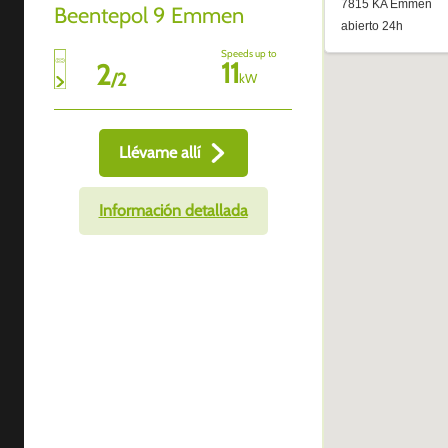
Beentepol 9 Emmen
Speeds up to
11
2
/
2
kW
Llévame allí
Información detallada