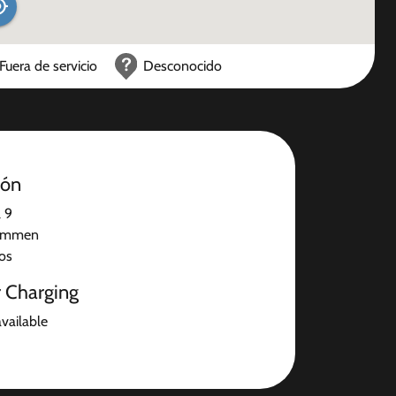
Fuera de servicio
Desconocido
ión
 9
 Emmen
jos
r Charging
available