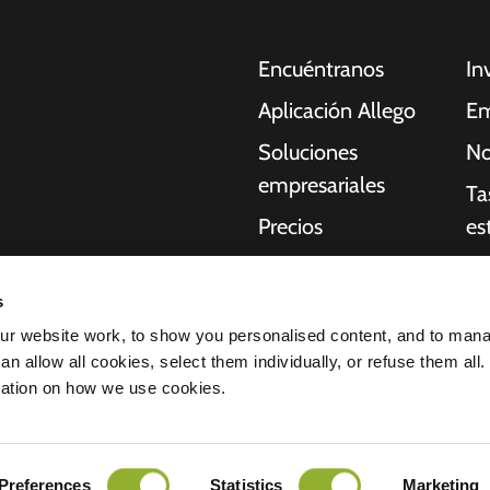
Encuéntranos
In
Aplicación Allego
Em
Soluciones
No
empresariales
Ta
Precios
es
Asistencia en
Re
oches eléctricos,
directo
s
Qu
idores, empresas y
r website work, to show you personalised content, and to man
NMBS
acilitan a
St
n allow all cookies, select them individually, or refuse them all.
uctura que necesitan
Proveedores
mation on how we use cookies.
idad de nuestros
ación de confidencialidad
Todos los derechos reservados © 2026 
Preferences
Statistics
Marketing