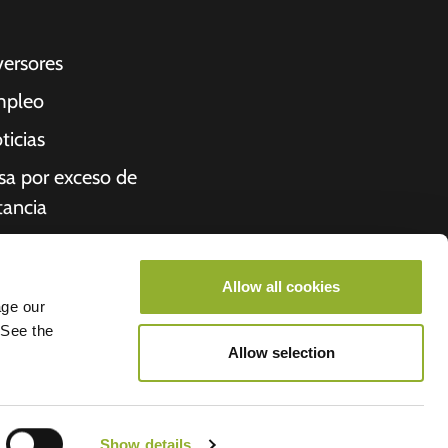
versores
pleo
ticias
sa por exceso de
tancia
cibo
iénes somos
Allow all cookies
age our
roometiket
 See the
Allow selection
- Allego
Show details