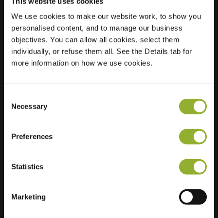
This website uses cookies
We use cookies to make our website work, to show you
Ubicación
Brunellaan 68
personalised content, and to manage our business
4143 EG Leerdam
objectives. You can allow all cookies, select them
Países Bajos
individually, or refuse them all. See the Details tab for
more information on how we use cookies.
Regular Charging
0 of 2 available
Consent
Necessary
Selection
Preferences
Información adicional
Statistics
Aceptamos: American Express,
Mastercard, VISA, Chargecard,
Marketing