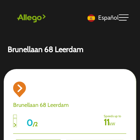
Español
Brunellaan 68 Leerdam
Brunellaan 68 Leerdam
Speeds up to
11
0
/
2
kW