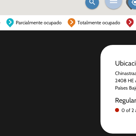
e
Parcialmente ocupado
Totalmente ocupado
Ubicac
Chinastra
2408 HE A
Países Ba
Regula
0 of 2 