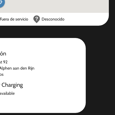
Fuera de servicio
Desconocido
ión
at 92
lphen aan den Rijn
jos
r Charging
available