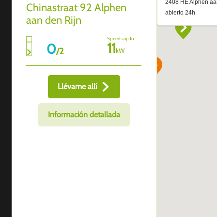
Chinastraat 92 Alphen
aan den Rijn
Speeds up to
11
0
/
2
kW
Llévame allí
Información detallada