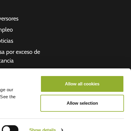
versores
pleo
ticias
sa por exceso de
tancia
cibo
iénes somos
Allow all cookies
age our
roometiket
 See the
Allow selection
- Allego
Show details