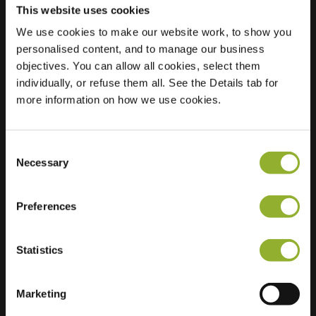
This website uses cookies
We use cookies to make our website work, to show you
Ubicación
Commissaris
personalised content, and to manage our business
Hubersstraat 17
objectives. You can allow all cookies, select them
2900 Schoten
individually, or refuse them all. See the Details tab for
Bélgica
more information on how we use cookies.
Regular Charging
1 of 2 available
Consent
Necessary
Selection
Preferences
Información adicional
Statistics
Aceptamos: American Express,
Mastercard, VISA, Chargecard,
Marketing