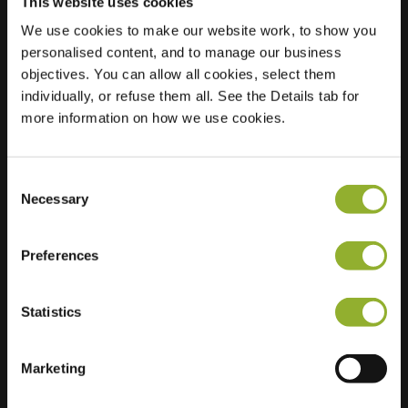
This website uses cookies
We use cookies to make our website work, to show you
Ubicación
Delilastraat 2
personalised content, and to manage our business
3816 RH Amersfoort
objectives. You can allow all cookies, select them
Países Bajos
individually, or refuse them all. See the Details tab for
more information on how we use cookies.
Regular Charging
2 of 2 available
Consent
Necessary
Selection
Preferences
Información adicional
Statistics
Aceptamos: American Express,
Mastercard, VISA, Chargecard,
Marketing