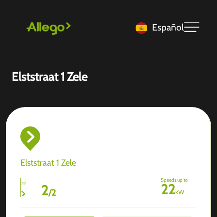
Español
Elststraat 1 Zele
Elststraat 1 Zele
Speeds up to
22
2
/
2
kW