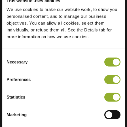
This website uses cookies
We use cookies to make our website work, to show you
Ubicación
Elststraat 1
personalised content, and to manage our business
9240 Zele
objectives. You can allow all cookies, select them
Bélgica
individually, or refuse them all. See the Details tab for
more information on how we use cookies.
Regular Charging
2 of 2 available
Consent
Necessary
Selection
Preferences
Información adicional
Statistics
Aceptamos: American Express,
Mastercard, VISA, Chargecard,
Marketing