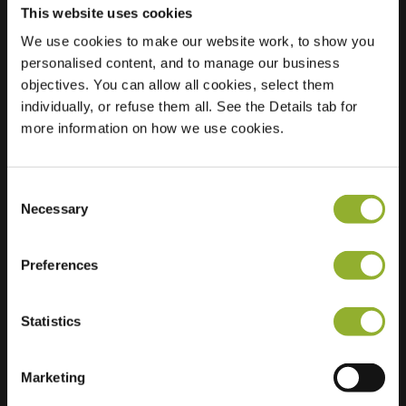
This website uses cookies
We use cookies to make our website work, to show you
Ubicación
Florastraat 2
personalised content, and to manage our business
9991 CH
objectives. You can allow all cookies, select them
Middelstum
individually, or refuse them all. See the Details tab for
Países Bajos
more information on how we use cookies.
Regular Charging
2 of 2 available
Consent
Necessary
Selection
Preferences
Información adicional
Statistics
Aceptamos: American Express,
Mastercard, VISA, Chargecard,
Marketing