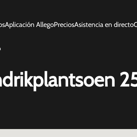
os
Aplicación Allego
Precios
Asistencia en directo
Q
m
ndrikplantsoen 2