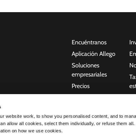
Encuéntranos
In
Aplicación Allego
Em
Soluciones
No
empresariales
Ta
Precios
es
Asistencia en
Re
oches eléctricos,
directo
s
Qu
idores, empresas y
r website work, to show you personalised content, and to man
NMBS
acilitan a
St
n allow all cookies, select them individually, or refuse them all.
uctura que necesitan
Proveedores
mation on how we use cookies.
idad de nuestros