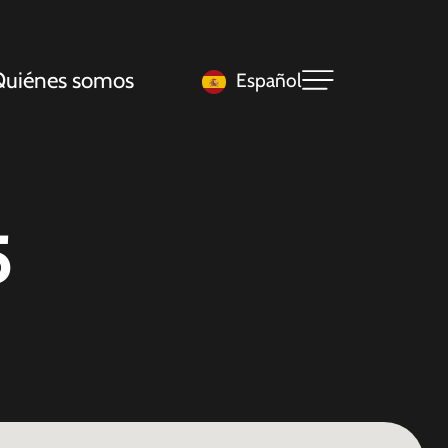
uiénes somos
Español
5