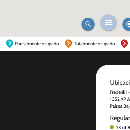
e
Parcialmente ocupado
Totalmente ocupado
Ubicac
Frederik 
1052 XP 
Países Ba
Regula
23 of 8