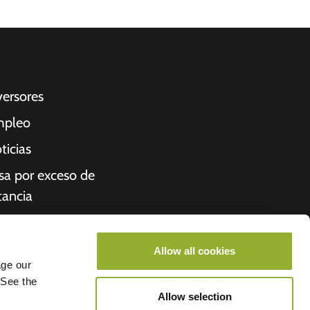
versores
pleo
ticias
sa por exceso de
tancia
cibo
iénes somos
Allow all cookies
age our
roometiket
 See the
Allow selection