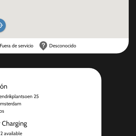
Fuera de servicio
Desconocido
ión
Hendrikplantsoen 25
Amsterdam
jos
r Charging
2 available