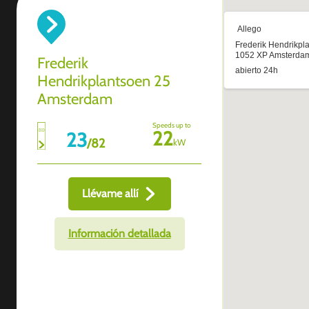
Frederik
Hendrikplantsoen 25
Amsterdam
Speeds up to
22
23
/
82
kW
Llévame allí
Información detallada