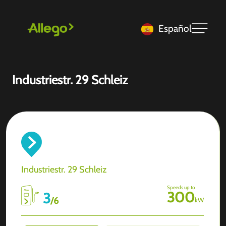
Español
Industriestr. 29 Schleiz
Industriestr. 29 Schleiz
Speeds up to
300
3
/
6
kW