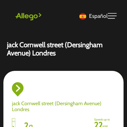
Español
jack Cornwell street (Dersingham
Avenue) Londres
jack Cornwell street (Dersingham Avenue)
Londres
Speeds up to
22
2
/
2
kW