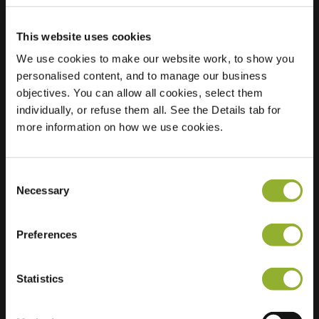
This website uses cookies
We use cookies to make our website work, to show you
Ubicación
jack Cornwell street
personalised content, and to manage our business
(Dersingham
objectives. You can allow all cookies, select them
Avenue)
individually, or refuse them all. See the Details tab for
E12 5QH Londres
more information on how we use cookies.
Reino Unido
Regular Charging
2 of 2 available
Consent
Necessary
Selection
Preferences
Statistics
Información adicional