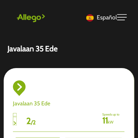
Español
Javalaan 35 Ede
Javalaan 35 Ede
Speeds up to
11
2
/
2
kW