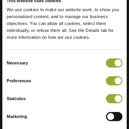
This website uses cookies
We use cookies to make our website work, to show you
Ubicación
Javalaan 35
personalised content, and to manage our business
6712 AP Ede
objectives. You can allow all cookies, select them
Países Bajos
individually, or refuse them all. See the Details tab for
more information on how we use cookies.
Regular Charging
2 of 2 available
Consent
Necessary
Selection
Preferences
Información adicional
Statistics
Aceptamos: American Express,
Mastercard, VISA, Chargecard,
Marketing