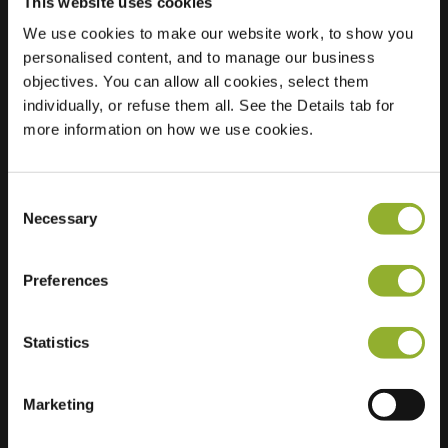
This website uses cookies
We use cookies to make our website work, to show you
Ubicación
Klaverkamp 87
personalised content, and to manage our business
8162 HP Epe
objectives. You can allow all cookies, select them
Países Bajos
individually, or refuse them all. See the Details tab for
more information on how we use cookies.
Regular Charging
2 of 2 available
Consent
Necessary
Selection
Preferences
Información adicional
Statistics
Aceptamos: American Express,
Mastercard, VISA, Chargecard,
Marketing