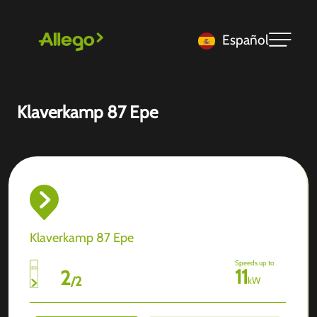
Español
Klaverkamp 87 Epe
Klaverkamp 87 Epe
Speeds up to
11
2
/
2
kW