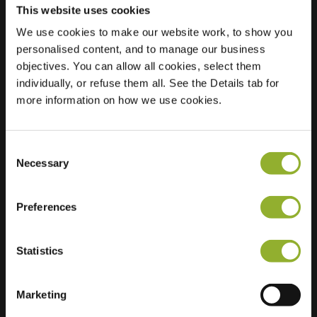
This website uses cookies
We use cookies to make our website work, to show you
Ubicación
Klaverweide 2
personalised content, and to manage our business
3871 PD
objectives. You can allow all cookies, select them
Hoevelaken
individually, or refuse them all. See the Details tab for
Países Bajos
more information on how we use cookies.
Regular Charging
2 of 2 available
Consent
Necessary
Selection
Preferences
Información adicional
Statistics
Aceptamos: American Express,
Mastercard, VISA, Chargecard,
Marketing