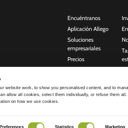
Encuéntranos
In
Aplicación Allego
Em
Soluciones
No
empresariales
Ta
Precios
es
Asistencia en
Re
oches eléctricos,
directo
s
Qu
idores, empresas y
r website work, to show you personalised content, and to man
NMBS
acilitan a
St
n allow all cookies, select them individually, or refuse them all.
uctura que necesitan
Proveedores
mation on how we use cookies.
idad de nuestros
ación de confidencialidad
Todos los derechos reservados © 2026 
Preferences
Statistics
Marketing