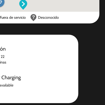
Fuera de servicio
Desconocido
ión
 22
inas
r Charging
available