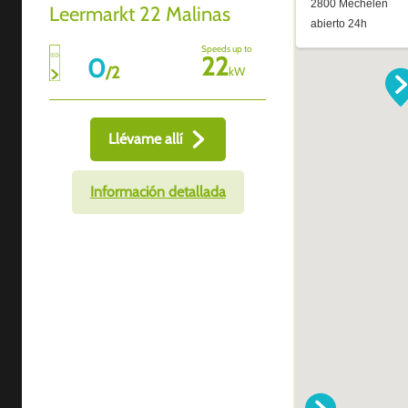
Leermarkt 22 Malinas
Speeds up to
22
0
/
2
kW
Llévame allí
Información detallada