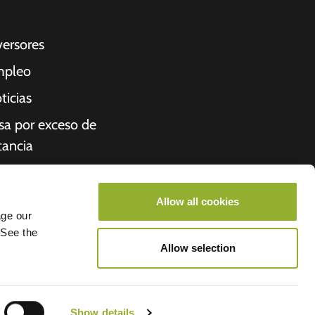
versores
pleo
ticias
sa por exceso de
tancia
cibo
iénes somos
Allow all cookies
age our
roometiket
 See the
Allow selection
- Allego
Show details