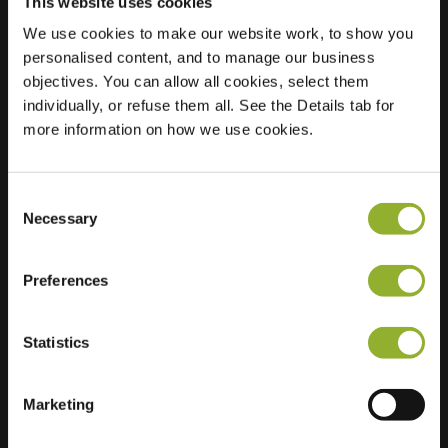
This website uses cookies
We use cookies to make our website work, to show you
Ubicación
Lombardijenlaan 215
personalised content, and to manage our business
5045 WN Tilburg
objectives. You can allow all cookies, select them
Países Bajos
individually, or refuse them all. See the Details tab for
more information on how we use cookies.
Regular Charging
2 of 2 available
Consent
Necessary
Selection
Preferences
Información adicional
Statistics
Aceptamos: American Express,
Mastercard, VISA, Chargecard,
Marketing