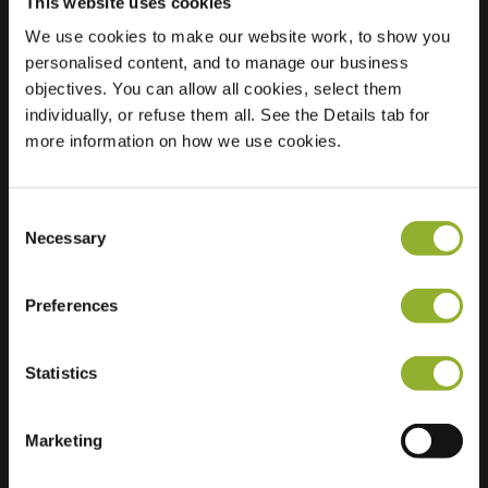
This website uses cookies
We use cookies to make our website work, to show you
Ubicación
Melkweg 14
personalised content, and to manage our business
9718 ES Groningen
objectives. You can allow all cookies, select them
Países Bajos
individually, or refuse them all. See the Details tab for
more information on how we use cookies.
Regular Charging
0 of 2 available
Consent
Necessary
Selection
Preferences
Información adicional
Statistics
Aceptamos: American Express,
Mastercard, VISA, Chargecard,
Marketing