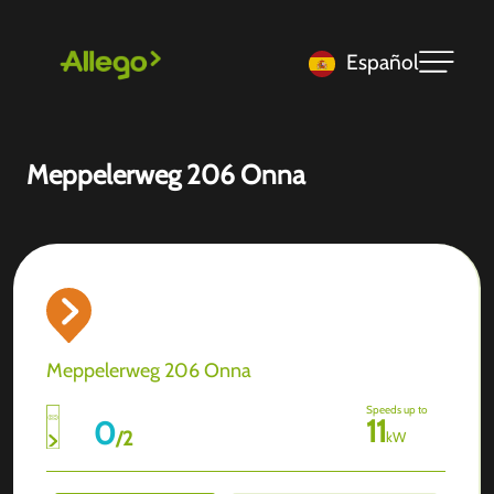
Español
Meppelerweg 206 Onna
Meppelerweg 206 Onna
Speeds up to
11
0
/
2
kW