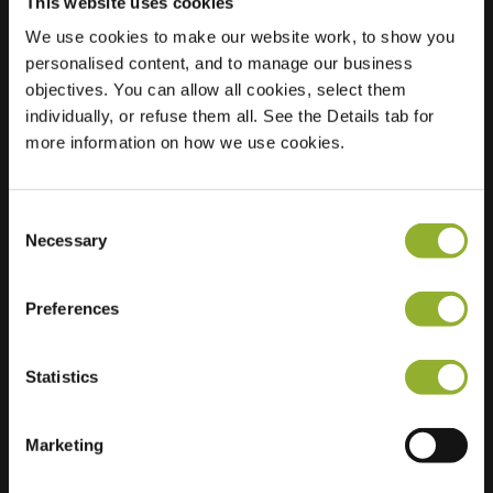
This website uses cookies
We use cookies to make our website work, to show you
Ubicación
Meppelerweg 206
personalised content, and to manage our business
8344 XX Onna
objectives. You can allow all cookies, select them
Países Bajos
individually, or refuse them all. See the Details tab for
more information on how we use cookies.
Regular Charging
0 of 2 available
Consent
Necessary
Selection
Preferences
Información adicional
Statistics
Aceptamos: American Express,
Mastercard, VISA, Chargecard,
Marketing