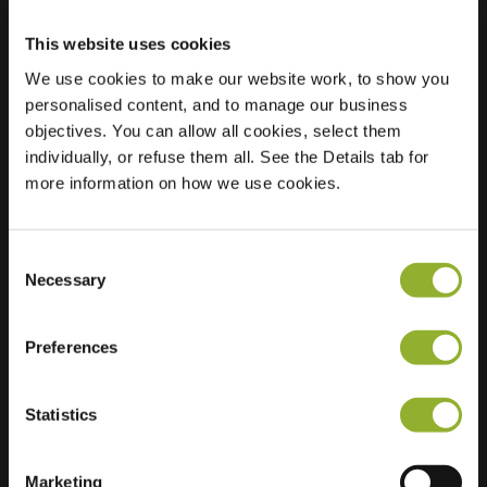
This website uses cookies
We use cookies to make our website work, to show you
Ubicación
Ministro De
personalised content, and to manage our business
Savornin
objectives. You can allow all cookies, select them
Lohmanlaan 3
individually, or refuse them all. See the Details tab for
7522 BM Enschede
more information on how we use cookies.
Países Bajos
Regular Charging
1 of 2 available
Consent
Necessary
Selection
Preferences
Información adicional
Statistics
Aceptamos: American Express,
Marketing