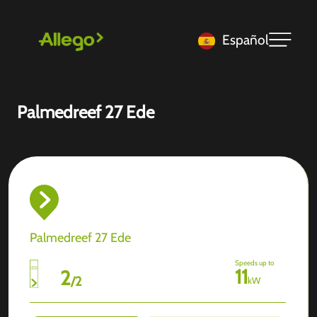
Español
Palmedreef 27 Ede
Palmedreef 27 Ede
Speeds up to
11
2
/
2
kW