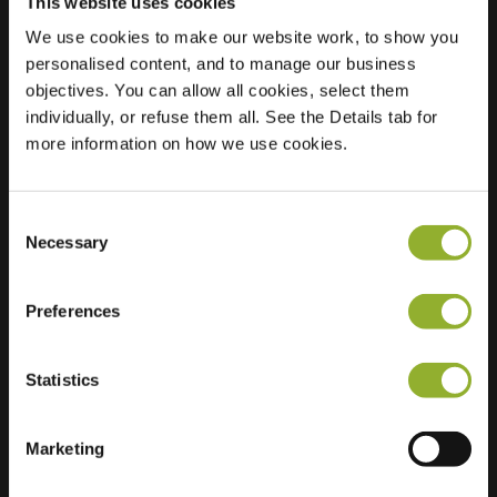
This website uses cookies
We use cookies to make our website work, to show you
Ubicación
Palmedreef 27
personalised content, and to manage our business
6716 HA Ede
objectives. You can allow all cookies, select them
Países Bajos
individually, or refuse them all. See the Details tab for
more information on how we use cookies.
Regular Charging
2 of 2 available
Consent
Necessary
Selection
Preferences
Información adicional
Statistics
Aceptamos: American Express,
Mastercard, VISA, Chargecard,
Marketing