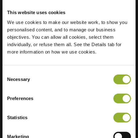
This website uses cookies
We use cookies to make our website work, to show you
Ubicación
Pieter de Hooghlaan
personalised content, and to manage our business
29
objectives. You can allow all cookies, select them
3262 RD Oud-
individually, or refuse them all. See the Details tab for
Beijerland
more information on how we use cookies.
Países Bajos
Regular Charging
2 of 2 available
Consent
Necessary
Selection
Preferences
Información adicional
Statistics
Aceptamos: American Express,
Marketing