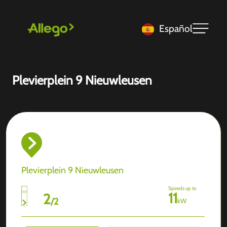
Español
Plevierplein 9 Nieuwleusen
Plevierplein 9 Nieuwleusen
Speeds up to
11
2
/
2
kW