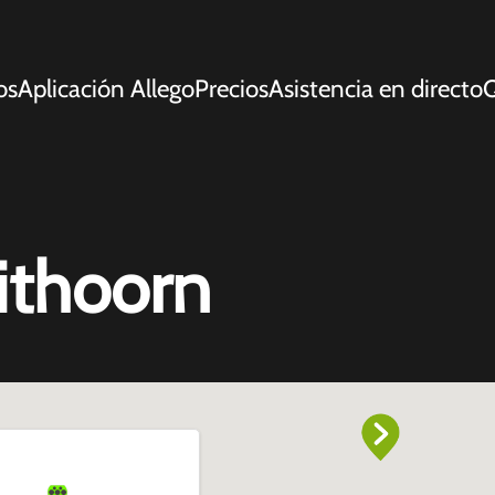
os
Aplicación Allego
Precios
Asistencia en directo
Q
ithoorn