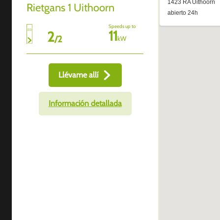
Rietgans 1 Uithoorn
Speeds up to
11
2
/
2
kW
Llévame allí
Información detallada