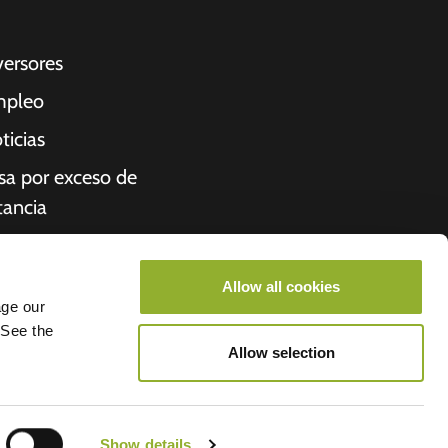
versores
pleo
ticias
sa por exceso de
tancia
cibo
iénes somos
Allow all cookies
age our
roometiket
 See the
Allow selection
- Allego
Show details