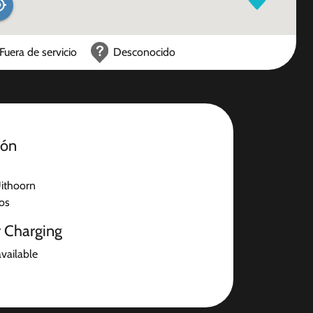
Fuera de servicio
Desconocido
ión
ithoorn
jos
r Charging
available