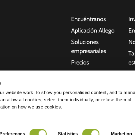
Encuéntranos
In
Aplicación Allego
Em
Soluciones
No
empresariales
Ta
Precios
es
Asistencia en
Re
oches eléctricos,
directo
s
Qu
idores, empresas y
r website work, to show you personalised content, and to man
NMBS
acilitan a
St
n allow all cookies, select them individually, or refuse them all.
uctura que necesitan
Proveedores
mation on how we use cookies.
idad de nuestros
ación de confidencialidad
Todos los derechos reservados © 2026 
Preferences
Statistics
Marketing