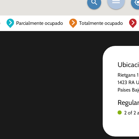
e
Parcialmente ocupado
Totalmente ocupado
Ubicac
Rietgans 1
1423 RA U
Países Ba
Regula
2 of 2 