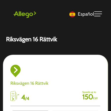
Español
Riksvägen 16 Rättvik
Riksvägen 16 Rättvik
Speeds up to
150
4
/
4
kW