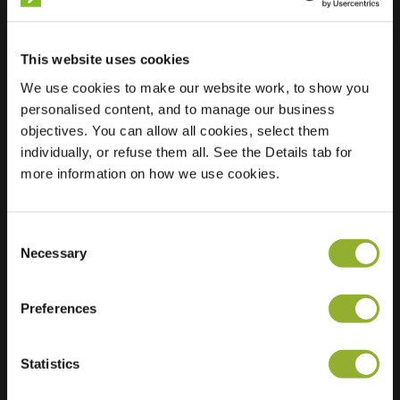
This website uses cookies
We use cookies to make our website work, to show you
Ubicación
Rue Du Maréchal
personalised content, and to manage our business
Foch
objectives. You can allow all cookies, select them
22200 Guingamp
individually, or refuse them all. See the Details tab for
Francia
more information on how we use cookies.
Ultra-Fast
2 of 2 available
Charging
Consent
Regular Charging
3 of 4 available
Necessary
Selection
Preferences
Statistics
Información adicional