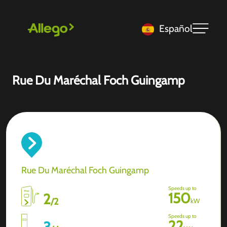
Español
Rue Du Maréchal Foch Guingamp
Rue Du Maréchal Foch Guingamp
Speeds up to
150
2
/
2
kW
Speeds up to
22
3