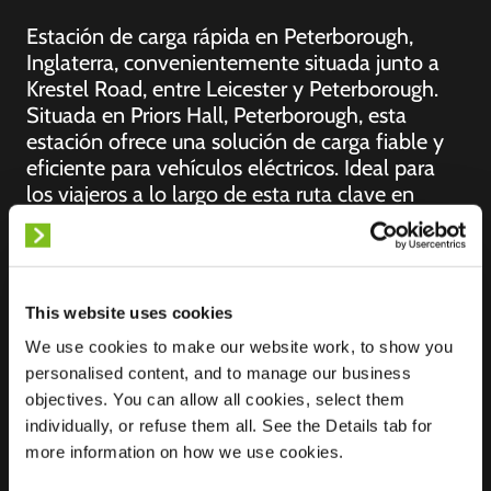
Estación de carga rápida en Peterborough,
Inglaterra, convenientemente situada junto a
Krestel Road, entre Leicester y Peterborough.
Situada en Priors Hall, Peterborough, esta
estación ofrece una solución de carga fiable y
eficiente para vehículos eléctricos. Ideal para
los viajeros a lo largo de esta ruta clave en
Inglaterra, ofrece una parada rápida y cómoda
para cargar su VE mientras disfruta de los
servicios cercanos.
This website uses cookies
We use cookies to make our website work, to show you
personalised content, and to manage our business
objectives. You can allow all cookies, select them
Ubicación
Rutland Veterinary
individually, or refuse them all. See the Details tab for
Centre, Priors Hall
more information on how we use cookies.
NN17 5GT corby
Reino Unido