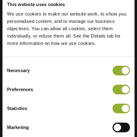
This website uses cookies
We use cookies to make our website work, to show you
Ubicación
Tubalaan 2
personalised content, and to manage our business
3438 RT
objectives. You can allow all cookies, select them
Nieuwegein
individually, or refuse them all. See the Details tab for
Países Bajos
more information on how we use cookies.
Regular Charging
2 of 2 available
Consent
Necessary
Selection
Preferences
Información adicional
Statistics
Aceptamos: American Express,
Mastercard, VISA, Chargecard,
Marketing