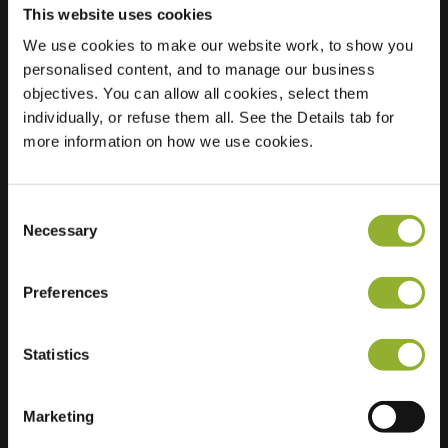
This website uses cookies
We use cookies to make our website work, to show you
Ubicación
Van de Spiegelstraat
personalised content, and to manage our business
52
objectives. You can allow all cookies, select them
4461 LM Goes
individually, or refuse them all. See the Details tab for
Países Bajos
more information on how we use cookies.
Regular Charging
1 of 2 available
Consent
Necessary
Selection
Preferences
Información adicional
Statistics
Aceptamos: American Express,
Mastercard, VISA, Chargecard,
Marketing