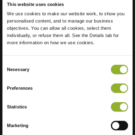
This website uses cookies
We use cookies to make our website work, to show you
Ubicación
Van der Laenstraat
personalised content, and to manage our business
71
objectives. You can allow all cookies, select them
8012 TA Zwolle
individually, or refuse them all. See the Details tab for
Países Bajos
more information on how we use cookies.
Regular Charging
1 of 2 available
Consent
Necessary
Selection
Preferences
Información adicional
Statistics
Aceptamos: American Express,
Mastercard, VISA, Chargecard,
Marketing