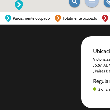
e
Parcialmente ocupado
Totalmente ocupado
Ubicac
Victorialaa
, 5261 AE 
, Países B
Regula
2 of 2 