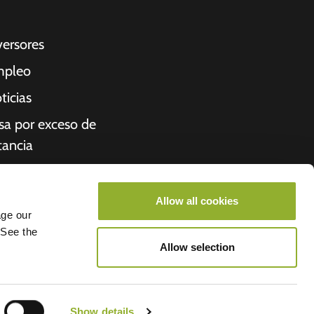
versores
pleo
ticias
sa por exceso de
tancia
cibo
iénes somos
Allow all cookies
age our
roometiket
 See the
Allow selection
- Allego
Show details