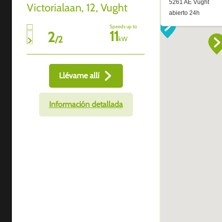
Victorialaan, 12, Vught
Speeds up to
11
2
/
2
kW
Llévame allí
Información detallada