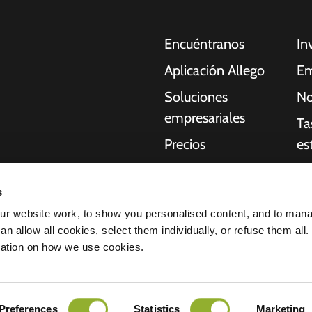
Encuéntranos
In
Aplicación Allego
Em
Soluciones
No
empresariales
Ta
Precios
es
Asistencia en
Re
oches eléctricos,
directo
s
Qu
idores, empresas y
r website work, to show you personalised content, and to man
NMBS
acilitan a
St
n allow all cookies, select them individually, or refuse them all.
uctura que necesitan
Proveedores
mation on how we use cookies.
idad de nuestros
ación de confidencialidad
Todos los derechos reservados © 2026 
Preferences
Statistics
Marketing