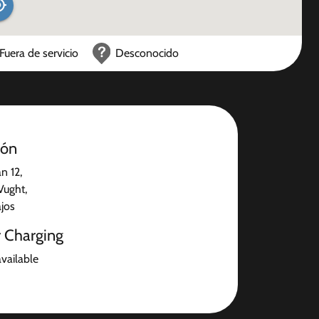
Fuera de servicio
Desconocido
ión
n 12,
Vught,
ajos
r Charging
available