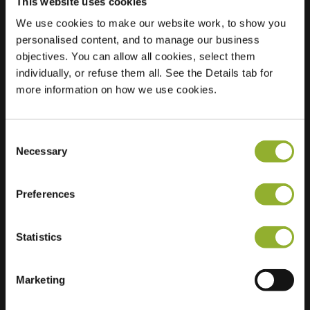
This website uses cookies
We use cookies to make our website work, to show you
Ubicación
Vogelmuur 3
personalised content, and to manage our business
6665 HC Driel
objectives. You can allow all cookies, select them
Países Bajos
individually, or refuse them all. See the Details tab for
more information on how we use cookies.
Regular Charging
1 of 2 available
Consent
Necessary
Selection
Preferences
Información adicional
Statistics
Aceptamos: American Express,
Mastercard, VISA, Chargecard,
Marketing