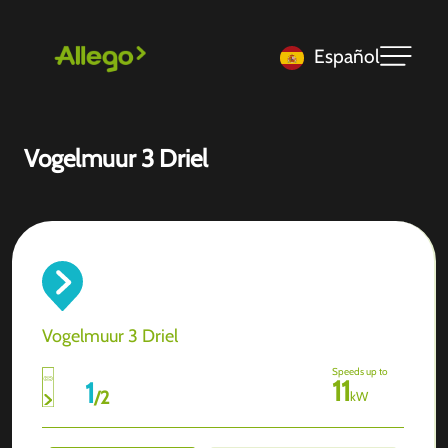
Español
Vogelmuur 3 Driel
Vogelmuur 3 Driel
Speeds up to
11
1
/
2
kW