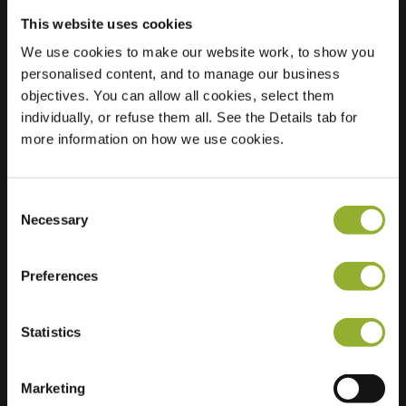
This website uses cookies
Ubicación
Walramplein 6
We use cookies to make our website work, to show you
6301 DD
personalised content, and to manage our business
Valkenburg aan de
objectives. You can allow all cookies, select them
Geul
individually, or refuse them all. See the Details tab for
Países Bajos
more information on how we use cookies.
Regular Charging
1 of 2 available
Consent
Necessary
Selection
Preferences
Información adicional
Statistics
Aceptamos: American Express,
Marketing
Mastercard, VISA, Chargecard,