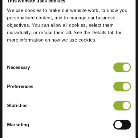
This website uses cookies
We use cookies to make our website work, to show you
Ubicación
Zijdevlinder 29A
personalised content, and to manage our business
3863 HP Nijkerk
objectives. You can allow all cookies, select them
Países Bajos
individually, or refuse them all. See the Details tab for
more information on how we use cookies.
Regular Charging
1 of 2 available
Consent
Necessary
Selection
Preferences
Información adicional
Statistics
Aceptamos: American Express,
Mastercard, VISA, Chargecard,
Marketing