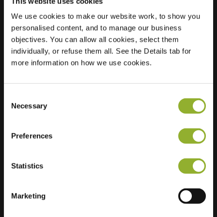
This website uses cookies
We use cookies to make our website work, to show you
Ubicación
Zwaluwstraat 2
personalised content, and to manage our business
6822 KW Arnhem
objectives. You can allow all cookies, select them
Países Bajos
individually, or refuse them all. See the Details tab for
more information on how we use cookies.
Regular Charging
2 of 2 available
Consent
Necessary
Selection
Preferences
Información adicional
Statistics
Aceptamos: American Express,
Mastercard, VISA, Chargecard,
Marketing