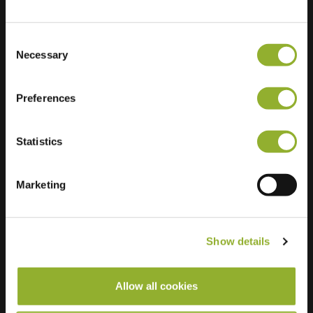
Marie Curie
45140 Ingré
Ranska Ranska
Consent
Necessary
Selection
Ultra-Fast
3 of 4 available
Charging
Preferences
Statistics
Marketing
Show details
Allow all cookies