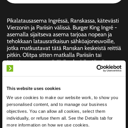
Pikalatausasema Ingréssä, Ranskassa, kätevästi
Vierzonin ja Pariisin välissä. Burger King Ingré -
asemalla sijaitseva asema tarjoaa nopean ja
tehokkaan latausratkaisun sähköajoneuvoille,
jotka matkustavat tätä Ranskan keskeistä reittiä
pitkin. Olitpa sitten matkalla Pariisiin tai
tutustumassa ympäröiviin alueisiin, tämä
pikalatausasema tarjoaa luotettavan
pysähdyspaikan, jossa voit ladata sähköautosi
virtaa samalla kun nautit aterian Burger
Kingissä.
This website uses cookies
We use cookies to make our website work, to show you
personalised content, and to manage our business
objectives. You can allow all cookies, select them
individually, or refuse them all. See the Details tab for
Sijainti
20 TER Rue Pierre et
more information on how we use cookies.