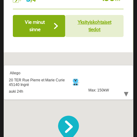
Vie minut
Yksityiskohtaiset
sinne
tiedot